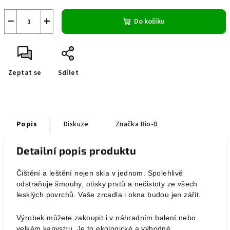
−
+
Do košíku
Zeptat se
Sdílet
Popis
Diskuze
Značka
Bio-D
Detailní popis produktu
Čištění a leštění nejen skla v jednom. Spolehlivě
odstraňuje šmouhy, otisky prstů a nečistoty ze všech
lesklých povrchů. Vaše zrcadla i okna budou jen zářit.
Výrobek můžete zakoupit i v náhradním balení nebo
velkém kanystru. Je to ekologické a výhodné.