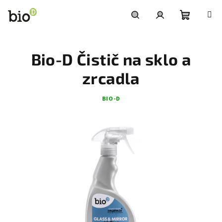
Přejít
na
obsah
Nákupní
Hledat
Přihlášení
Bio-D Čistič na sklo a
košík
zrcadla
BIO-D