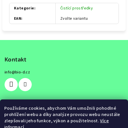
Kategorie
:
Čistící prostředky
EAN
:
Zvolte variantu
Z
á
p
Kontakt
a
info
@
bio-d.cz
t
í
Používáme cookies, abychom Vám umožnili pohodlné
prohlížení webu a díky analýze provozu webu neustále
Přijímáme online platby
zlepšovali jeho funkce, výkon a použitelnost.
Více
informací