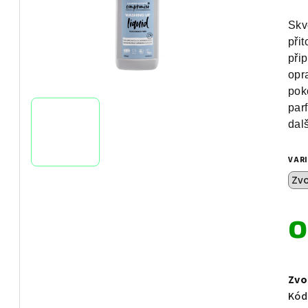
Skv
při
při
opr
pok
par
dalš
VAR
Měr
cen
Zvo
Kód