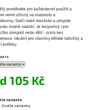
ělý prostředek pro každodenní použití a
tom velmi účinný na mastnotu a
páleniny. Stačí malé množství a umyjete
avdu hodně nádobí. Je bezpečný i pro
ožku alergiků nebo dětí - zcela bez
femace. Ideální pro všechny dětské lahvičky a
í potřeby.
IANTA
od
105 Kč
ná
a:
lte variantu
:
Zvolte variantu