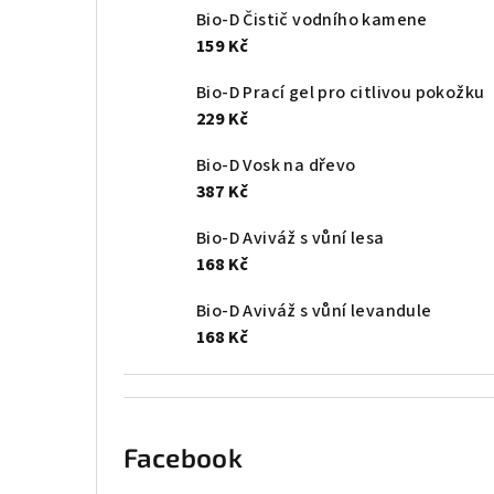
Bio-D Čistič vodního kamene
159 Kč
Bio-D Prací gel pro citlivou pokožku
229 Kč
Bio-D Vosk na dřevo
387 Kč
Bio-D Aviváž s vůní lesa
168 Kč
Bio-D Aviváž s vůní levandule
168 Kč
Facebook