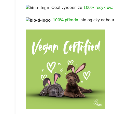
Obal vyroben ze
100% recyklova
100% přírodní
biologicky odbour