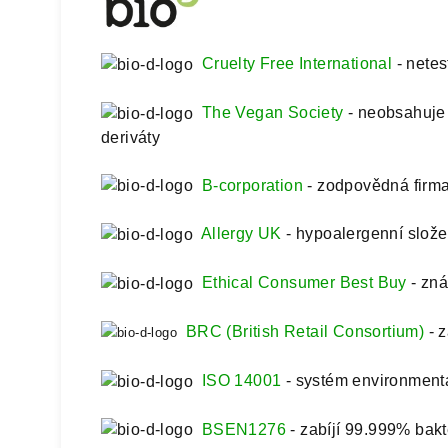
Cruelty Free International
- netes
The Vegan Society
- neobsahuje 
deriváty
B-corporation
- zodpovědná firm
Allergy UK
- hypoalergenní slož
Ethical Consumer Best Buy
- zná
BRC (
British Retail Consortium)
- z
ISO 14001
- systém environmen
BSEN1276
- zabíjí 99.999% bakt