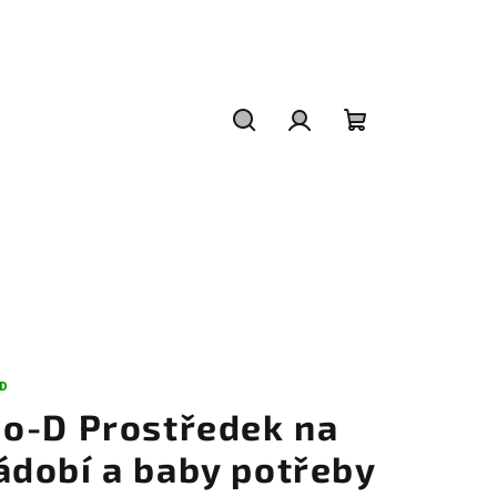
Hledat
Přihlášení
Nákupní
košík
-D
io-D Prostředek na
ádobí a baby potřeby