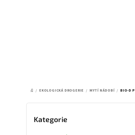
Přejít
na
obsah
/
EKOLOGICKÁ DROGERIE
/
MYTÍ NÁDOBÍ
/
BIO-D 
DOMŮ
P
o
Kategorie
Přeskočit
kategorie
s