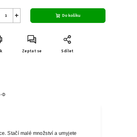
+
Do košíku
sk
Zeptat se
Sdílet
o-D
ce. Stačí malé množství a umyjete