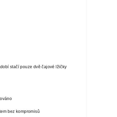
ádobí stačí pouze dvě čajové lžičky
mováno
stem bez kompromisů