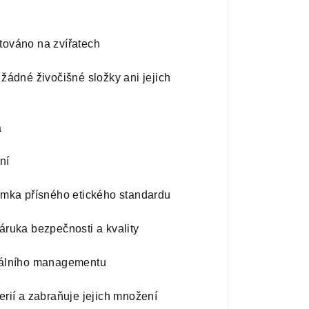
továno na zvířatech
žádné živočišné složky ani jejich
a
ení
mka přísného etického standardu
áruka bezpečnosti a kvality
tálního managementu
erií a zabraňuje jejich množení