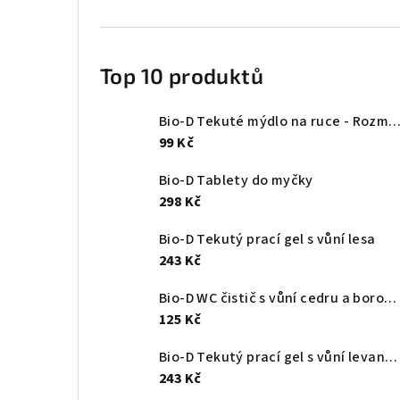
Top 10 produktů
Bio-D Tekuté mýdlo na ruce - Rozmarýna & T
99 Kč
Bio-D Tablety do myčky
298 Kč
Bio-D Tekutý prací gel s vůní lesa
243 Kč
Bio-D WC čistič s vůní cedru a borovice
125 Kč
Bio-D Tekutý prací gel s vůní levandule
243 Kč