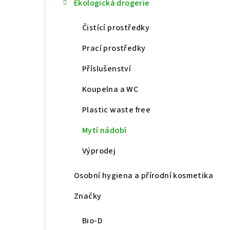
Ekologická drogerie
t
Čistící prostředky
r
a
Prací prostředky
n
Příslušenství
n
Koupelna a WC
í
Plastic waste free
p
Mytí nádobí
a
Výprodej
n
Osobní hygiena a přírodní kosmetika
e
Značky
l
Bio-D