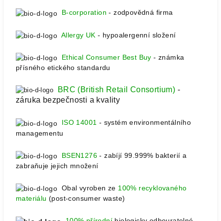
B-corporation
- zodpovědná firma
Allergy UK
- hypoalergenní složení
Ethical Consumer Best Buy
- známka
přísného etického standardu
BRC (
British Retail Consortium)
-
záruka bezpečnosti a kvality
ISO 14001
- systém environmentálního
managementu
BSEN1276
- zabíjí
99.999% bakterií a
zabraňuje jejich množení
Obal vyroben ze
100% recyklovaného
materiálu
(post-consumer waste)
100% přírodní
biologicky odbouratelné