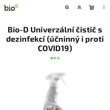
Přejít
na
obsah
Nákupní
Hledat
Přihlášení
Bio-D Univerzální čistič s
košík
dezinfekcí (účninný i proti
COVID19)
BIO-D