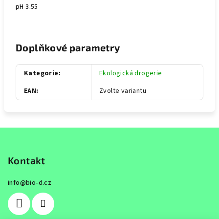
pH 3.55
Doplňkové parametry
Kategorie
:
Ekologická drogerie
EAN
:
Zvolte variantu
Z
á
p
Kontakt
a
info
@
bio-d.cz
t
í