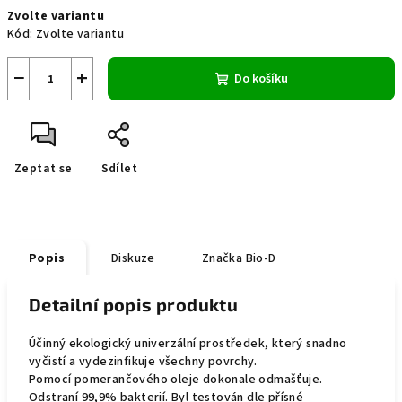
Měrná
Zvolte variantu
cena:
Kód:
Zvolte variantu
−
+
Do košíku
Zeptat se
Sdílet
Popis
Diskuze
Značka
Bio-D
Detailní popis produktu
Účinný ekologický univerzální prostředek, který snadno
vyčistí a vydezinfikuje všechny povrchy.
Pomocí pomerančového oleje dokonale odmašťuje.
Odstraní 99,9% bakterií. Byl testován dle přísné