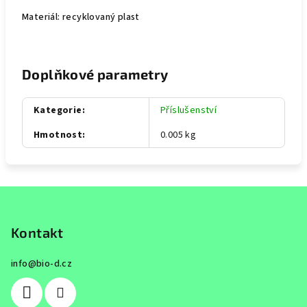
Materiál: recyklovaný plast
Doplňkové parametry
Kategorie
:
Příslušenství
Hmotnost
:
0.005 kg
Z
á
p
Kontakt
a
info
@
bio-d.cz
t
í