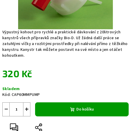
Výpustný kohout pro rychlé a praktické dávkování z 20litrových
kanystrů všech přípravků značky Bio-D. Už žádná další práce se
zatuhlými víčky a rozlitými prostředky při nalévání přímo z těžkého
kanystru. Kanystr tak můžete postavit na své místo a jen otáčet
kohoutkem.
320 Kč
Měrná
Skladem
cena:
Kód:
CAP60MMPUMP
−
+
Do košíku