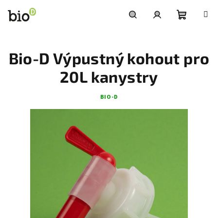
Přejít
na
obsah
Nákupní
Hledat
Přihlášení
Bio-D Výpustný kohout pro
košík
20L kanystry
BIO-D