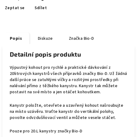
Zeptat se
Sdílet
Popis
Diskuze
Značka
Bio-D
Detailní popis produktu
Výpustný kohout pro rychlé a praktické dávkování z
20litrových kanystrů všech přípravků značky Bio-D. Už žádná
další práce se zatuhlými víčky a rozlitými prostředky při
nalévání přímo z těžkého kanystru. Kanystr tak můžete
postavit na své místo a jen otáčet kohoutkem.
Kanystr položte, otevřete a uzavřený kohout našroubujte
na místo uzávěru. Vraťte kanystr do vertikální polohy,
povolte odvzdušňovací ventil a můžete vesele stáčet.
Pouze pro 20.L kanystry značky Bio-D