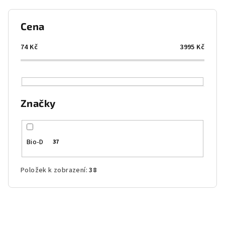
í
p
Cena
r
o
74
Kč
3995
Kč
d
u
k
Značky
t
ů
Bio-D
37
Položek k zobrazení:
38
V
ý