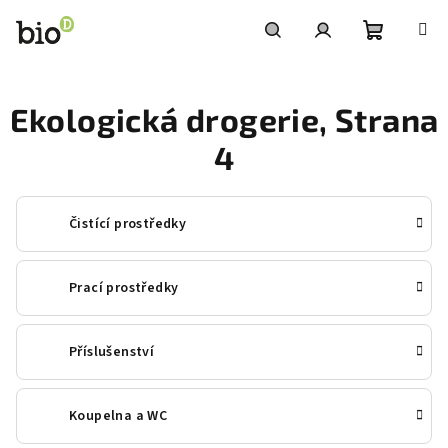
Přejít
na
obsah
Nákupní
Hledat
Přihlášení
Ekologická drogerie
, Strana
košík
4
Čistící prostředky
Prací prostředky
Příslušenství
Koupelna a WC