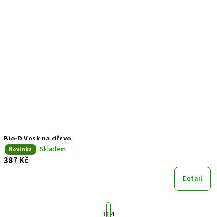
Bio-D Vosk na dřevo
Skladem
Novinka
387 Kč
Detail
S
1
4
t