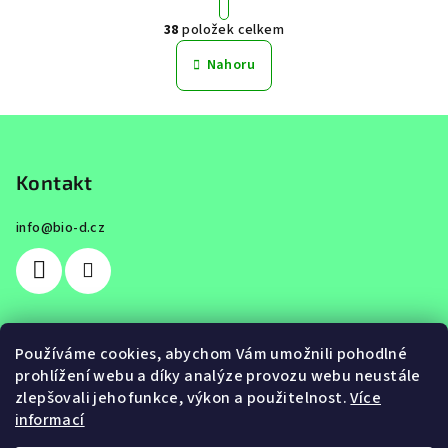
r
38
položek celkem
á
O
n
v
Nahoru
k
l
o
á
v
Z
á
d
n
á
a
í
c
p
Kontakt
í
a
p
info
@
bio-d.cz
t
r
í
v
k
y
v
Používáme cookies, abychom Vám umožnili pohodlné
ý
prohlížení webu a díky analýze provozu webu neustále
Přijímáme online platby
p
zlepšovali jeho funkce, výkon a použitelnost.
Více
i
informací
s