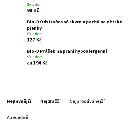
Skladem
98 Kč
Bio-D Odstraňovač skvrn a pachů na dětské
plenky
Skladem
127 Kč
Bio-D Prášek na praní hypoalergenní
Skladem
194 Kč
od
Ř
a
Nejlevnější
Nejdražší
Nejprodávanější
z
e
Abecedně
n