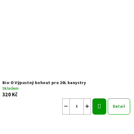
p
i
s
p
r
o
d
u
k
t
Bio-D Výpustný kohout pro 20L kanystry
ů
Skladem
320 Kč
−
+
Detail